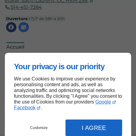
étage,
Saint-Laurent, QC
H4M 2X6
514-451-7284
Ouverture :
7j/7 de 08h à 20h
Accueil
Nous contacter
Your privacy is our priority
Politique de confidentialité
Plan du site
We use Cookies to improve user experience by
personalising content and ads, as well as
analyzing traffic and optimizing social networks
functionalities. By clicking "I Agree" you consent to
the use of Cookies from our providers
Google
Haut de page
Facebook
.
I AGREE
Customize