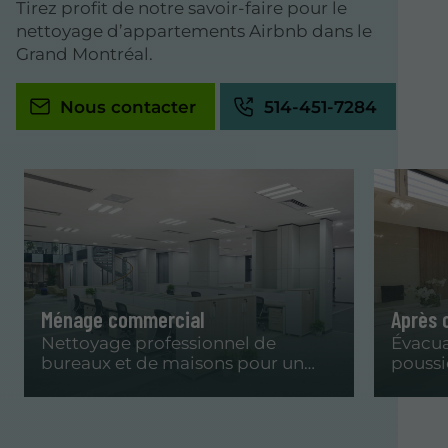
Tirez profit de notre savoir-faire pour le
nettoyage d’appartements Airbnb dans le
Grand Montréal.
Nous contacter
514-451-7284
Ménage commercial
Après 
Nettoyage professionnel de
Évacua
bureaux et de maisons pour un
poussi
environnement impeccable.
propre
constr