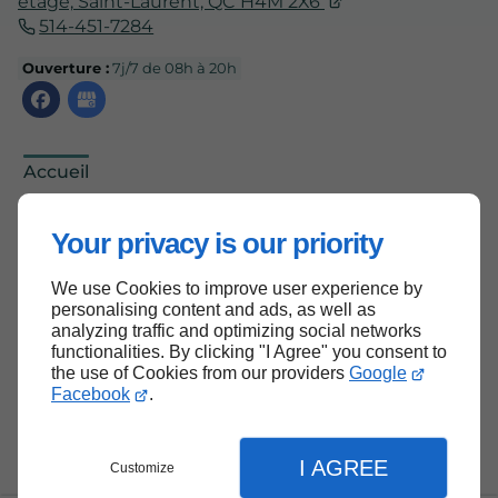
étage,
Saint-Laurent, QC
H4M 2X6
514-451-7284
Ouverture :
7j/7 de 08h à 20h
Accueil
Nous contacter
Your privacy is our priority
Politique de confidentialité
Plan du site
We use Cookies to improve user experience by
personalising content and ads, as well as
analyzing traffic and optimizing social networks
functionalities. By clicking "I Agree" you consent to
the use of Cookies from our providers
Google
Haut de page
Facebook
.
I AGREE
Customize