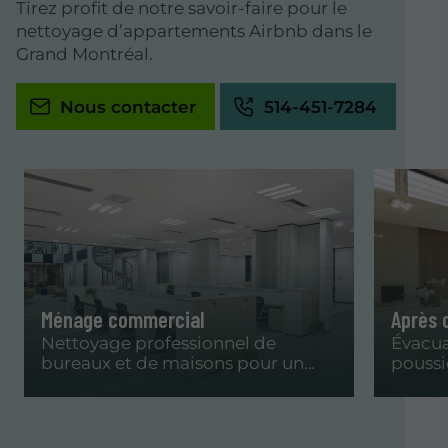
Tirez profit de notre savoir-faire pour le
nettoyage d’appartements Airbnb dans le
Grand Montréal.
Nous contacter
514-451-7284
Ménage commercial
Après 
Nettoyage professionnel de
Évacua
bureaux et de maisons pour un
poussi
environnement impeccable.
propre
constr